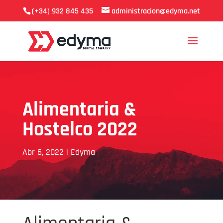
(+34) 932 845 435
administracion@edyma.net
Alimentaria &
Hostelco 2022
Abr 6, 2022
|
Edyma