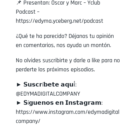
📌 Presentan: Óscar y Marc – Yclub
Podcast –
https://edyma.yceberg.net/podcast
¿Qué te ha parecido? Déjanos tu opinión
en comentarios, nos ayuda un montón.
No olvides suscribirte y darle a like para no
perderte los próximos episodios.
► 𝗦𝘂𝘀𝗰𝗿í𝗯𝗲𝘁𝗲 𝗮𝗾𝘂í́:
@EDYMADIGITALCOMPANY
► 𝗦í𝗴𝘂𝗲𝗻𝗼𝘀 𝗲𝗻 𝗜𝗻𝘀𝘁𝗮𝗴𝗿𝗮𝗺:
https://www.instagram.com/edymadigital
company/