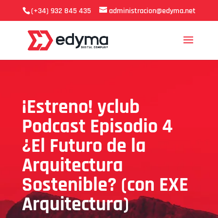
(+34) 932 845 435
administracion@edyma.net
¡Estreno! yclub
Podcast Episodio 4
¿El Futuro de la
Arquitectura
Sostenible? (con EXE
Arquitectura)