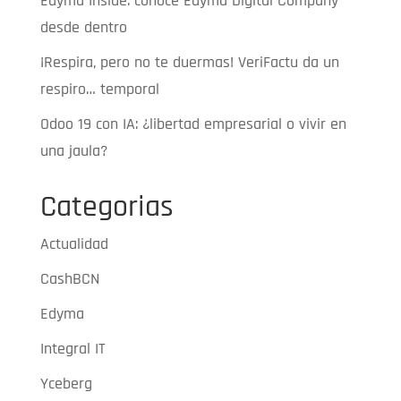
Edyma Inside: conoce Edyma Digital Company
desde dentro
¡Respira, pero no te duermas! VeriFactu da un
respiro… temporal
Odoo 19 con IA: ¿libertad empresarial o vivir en
una jaula?
Categorias
Actualidad
CashBCN
Edyma
Integral IT
Yceberg