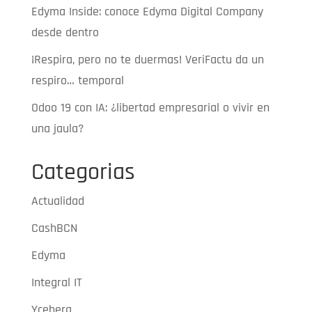
Edyma Inside: conoce Edyma Digital Company
desde dentro
¡Respira, pero no te duermas! VeriFactu da un
respiro… temporal
Odoo 19 con IA: ¿libertad empresarial o vivir en
una jaula?
Categorias
Actualidad
CashBCN
Edyma
Integral IT
Yceberg