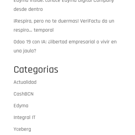
Edyma Inside: conoce Edyma Digital Company
desde dentro
¡Respira, pero no te duermas! VeriFactu da un
respiro… temporal
Odoo 19 con IA: ¿libertad empresarial o vivir en
una jaula?
Categorias
Actualidad
CashBCN
Edyma
Integral IT
Yceberg