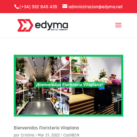
(+34) 932 845 435
administracion@edyma.net
Bienvenidos Floristería Vilaplana
por
Cristina
|
Mar 21, 2022
|
CashBCN