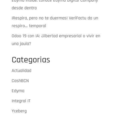
Edyma Inside: conoce Edyma Digital Company
desde dentro
¡Respira, pero no te duermas! VeriFactu da un
respiro… temporal
Odoo 19 con IA: ¿libertad empresarial o vivir en
una jaula?
Categorias
Actualidad
CashBCN
Edyma
Integral IT
Yceberg