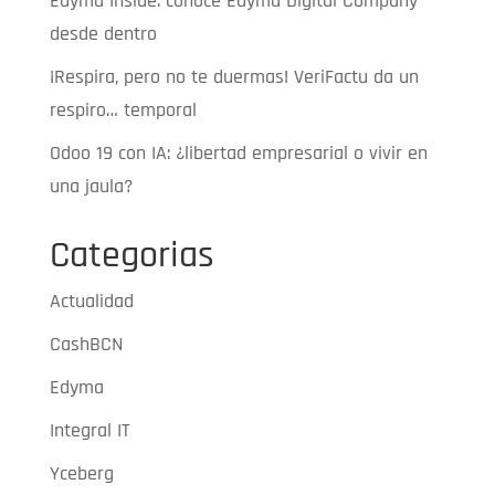
Edyma Inside: conoce Edyma Digital Company
desde dentro
¡Respira, pero no te duermas! VeriFactu da un
respiro… temporal
Odoo 19 con IA: ¿libertad empresarial o vivir en
una jaula?
Categorias
Actualidad
CashBCN
Edyma
Integral IT
Yceberg