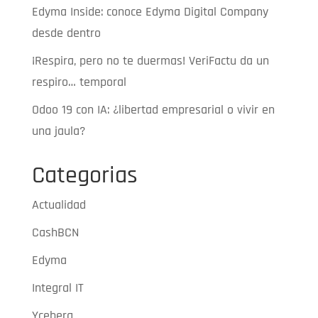
Edyma Inside: conoce Edyma Digital Company
desde dentro
¡Respira, pero no te duermas! VeriFactu da un
respiro… temporal
Odoo 19 con IA: ¿libertad empresarial o vivir en
una jaula?
Categorias
Actualidad
CashBCN
Edyma
Integral IT
Yceberg