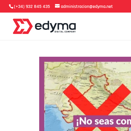
(+34) 932 845 435
administracion@edyma.net