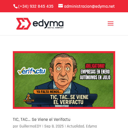
(+34) 932 845 435
administracion@edyma.net
TIC, TAC… Se Viene el Verifactu
por
GuillermoEDY
|
Sep 8, 2025
|
Actualidad
,
Edyma