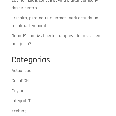
Edyma Inside: conoce Edyma Digital Company
desde dentro
¡Respira, pero no te duermas! VeriFactu da un
respiro… temporal
Odoo 19 con IA: ¿libertad empresarial o vivir en
una jaula?
Categorias
Actualidad
CashBCN
Edyma
Integral IT
Yceberg