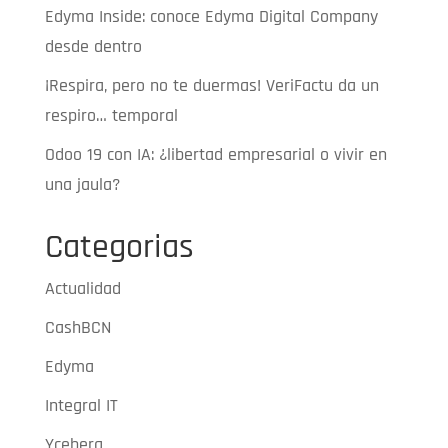
Edyma Inside: conoce Edyma Digital Company
desde dentro
¡Respira, pero no te duermas! VeriFactu da un
respiro… temporal
Odoo 19 con IA: ¿libertad empresarial o vivir en
una jaula?
Categorias
Actualidad
CashBCN
Edyma
Integral IT
Yceberg