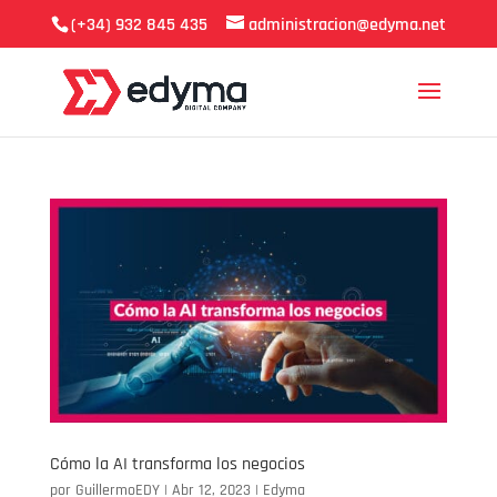
(+34) 932 845 435
administracion@edyma.net
Cómo la AI transforma los negocios
por
GuillermoEDY
|
Abr 12, 2023
|
Edyma