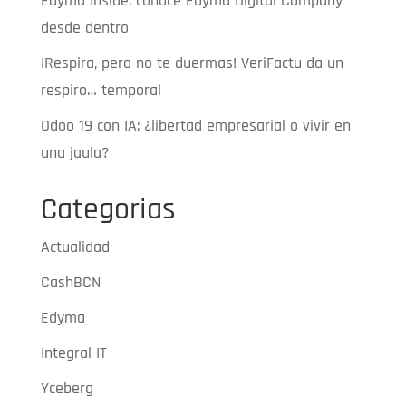
Edyma Inside: conoce Edyma Digital Company
desde dentro
¡Respira, pero no te duermas! VeriFactu da un
respiro… temporal
Odoo 19 con IA: ¿libertad empresarial o vivir en
una jaula?
Categorias
Actualidad
CashBCN
Edyma
Integral IT
Yceberg