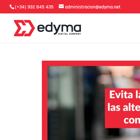
(+34) 932 845 435
administracion@edyma.net