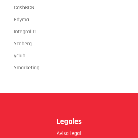
CashBCN
Edyma
Integral IT
Yceberg
yclub
Ymarketing
Legales
Aviso legal