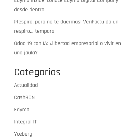
Edyma Inside: conoce Edyma Digital Company
desde dentro
¡Respira, pero no te duermas! VeriFactu da un
respiro… temporal
Odoo 19 con IA: ¿libertad empresarial o vivir en
una jaula?
Categorias
Actualidad
CashBCN
Edyma
Integral IT
Yceberg