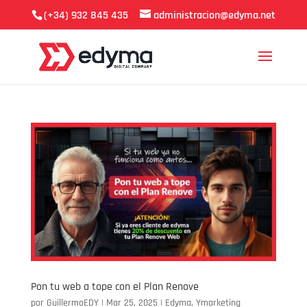
(+34) 932 845 435
administracion@edyma.net
Pon tu web a tope con el Plan Renove
por
GuillermoEDY
|
Mar 25, 2025
|
Edyma
,
Ymarketing