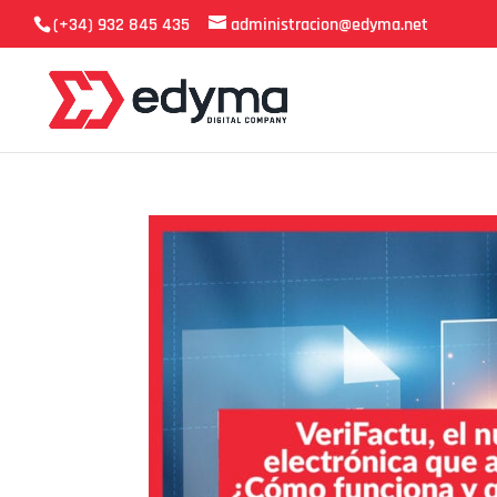
(+34) 932 845 435
administracion@edyma.net