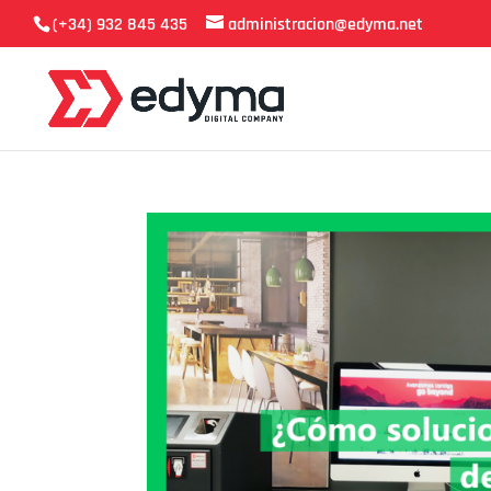
(+34) 932 845 435
administracion@edyma.net