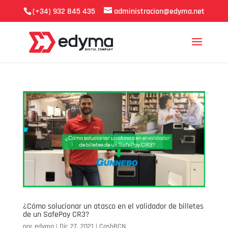
(+34) 932 845 435
administracion@edyma.net
¿Cómo solucionar un atasco en el validador de billetes
de un SafePay CR3?
por
edyma
|
Dic 27, 2021
|
CashBCN