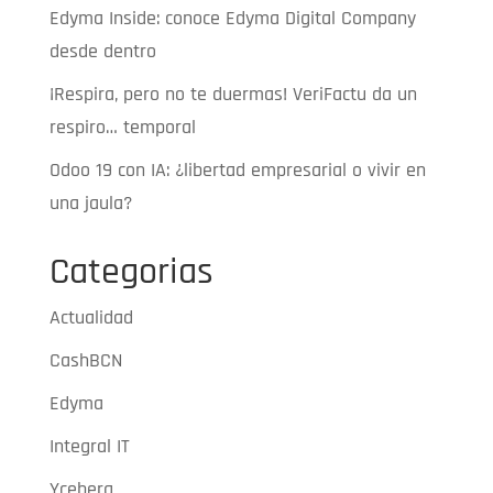
Edyma Inside: conoce Edyma Digital Company
desde dentro
¡Respira, pero no te duermas! VeriFactu da un
respiro… temporal
Odoo 19 con IA: ¿libertad empresarial o vivir en
una jaula?
Categorias
Actualidad
CashBCN
Edyma
Integral IT
Yceberg