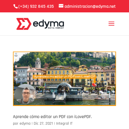
(+34) 932 845 435
administracion@edyma.net
Aprende cómo editar un PDF con iLovePDF.
por
edyma
|
Dic 27, 2021
|
Integral IT