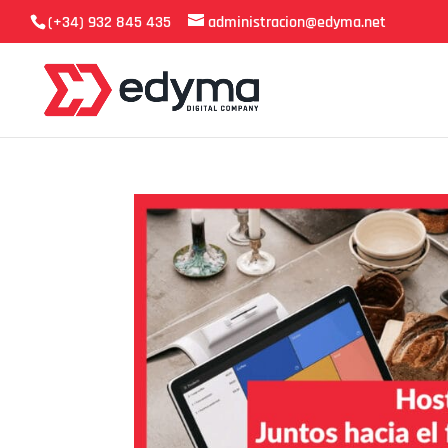
(+34) 932 845 435
administracion@edyma.net