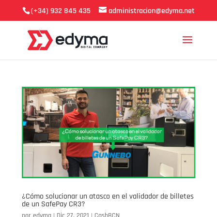
(+34) 932 845 435
administracion@edyma.net
¿Cómo solucionar un atasco en el validador de billetes
de un SafePay CR3?
por
edyma
|
Dic 27, 2021
|
CashBCN