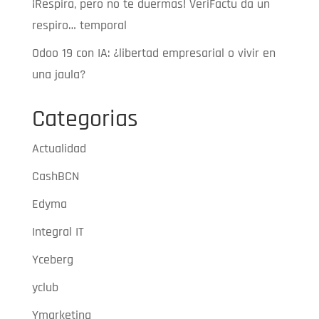
¡Respira, pero no te duermas! VeriFactu da un
respiro… temporal
Odoo 19 con IA: ¿libertad empresarial o vivir en
una jaula?
Categorias
Actualidad
CashBCN
Edyma
Integral IT
Yceberg
yclub
Ymarketing