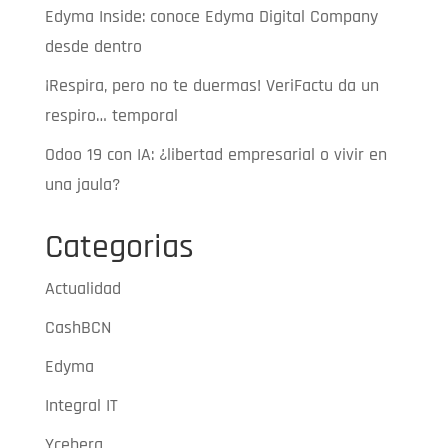
Edyma Inside: conoce Edyma Digital Company
desde dentro
¡Respira, pero no te duermas! VeriFactu da un
respiro… temporal
Odoo 19 con IA: ¿libertad empresarial o vivir en
una jaula?
Categorias
Actualidad
CashBCN
Edyma
Integral IT
Yceberg