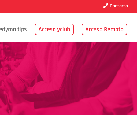
Contacto
edyma tips
Acceso yclub
Acceso Remoto