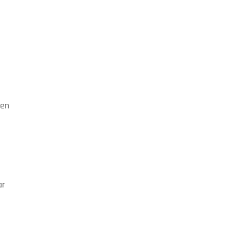
 en
ar