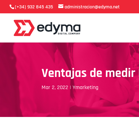
(+34) 932 845 435
administracion@edyma.net
Ventajas de medir 
Mar 2, 2022
|
Ymarketing