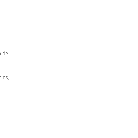
 de
ales,