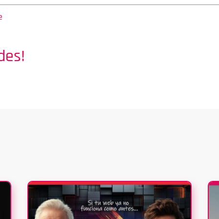
e
des!