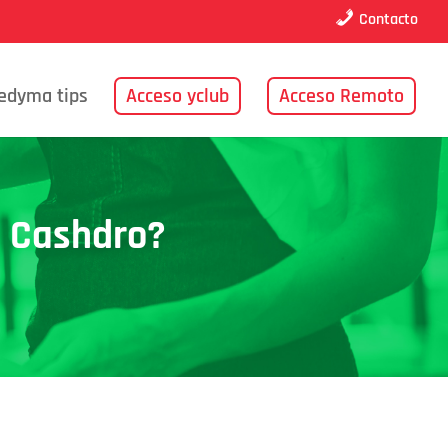
Contacto
edyma tips
Acceso yclub
Acceso Remoto
en Cashdro?